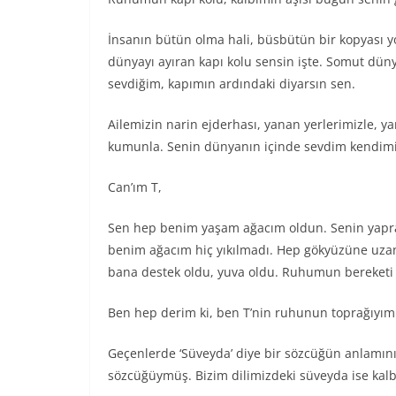
İnsanın bütün olma hali, büsbütün bir kopyası y
dünyayı ayıran kapı kolu sensin işte. Somut dün
sevdiğim, kapımın ardındaki diyarsın sen.
Ailemizin narin ejderhası, yanan yerlerimizle, y
kumunla. Senin dünyanın içinde sevdim kendimi
Can’ım T,
Sen hep benim yaşam ağacım oldun. Senin yaprak
benim ağacım hiç yıkılmadı. Hep gökyüzüne uzana
bana destek oldu, yuva oldu. Ruhumun bereketi
Ben hep derim ki, ben T’nin ruhunun toprağıyım
Geçenlerde ‘Süveyda’ diye bir sözcüğün anlamını
sözcüğüymüş. Bizim dilimizdeki süveyda ise kal