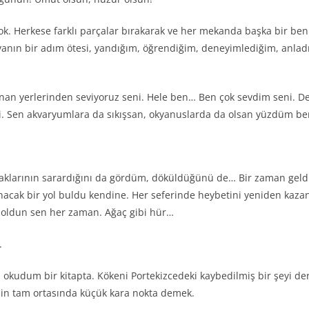
ok. Herkese farklı parçalar bırakarak ve her mekanda başka bir be
yanın bir adım ötesi, yandığım, öğrendiğim, deneyimlediğim, anladı
anan yerlerinden seviyoruz seni. Hele ben… Ben çok sevdim seni. Deni
. Sen akvaryumlara da sıkışsan, okyanuslarda da olsan yüzdüm b
larının sarardığını da gördüm, döküldüğünü de… Bir zaman geldi,
cak bir yol buldu kendine. Her seferinde heybetini yeniden kazandı
 oldun sen her zaman. Ağaç gibi hür…
.
 okudum bir kitapta. Kökeni Portekizcedeki kaybedilmiş bir şeyi d
bin tam ortasında küçük kara nokta demek.