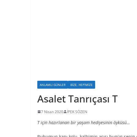
ANLAMLI GÜNLER
BIZE, HEPIMIZE
Asalet Tanrıçası T
7 Nisan 2020
İPEK SÖZEN
T için hazırlanan bir yaşam hediyesinin öyküsü…
Ruhumun kapı kolu, kalbimin aşısı bugün senin