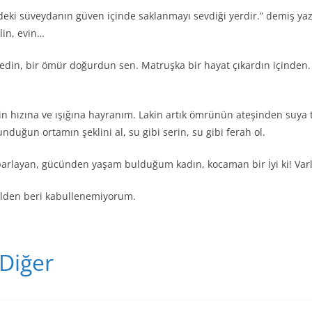
indeki süveydanın güven içinde saklanmayı sevdiği yerdir.” demiş y
in, evin…
medin, bir ömür doğurdun sen. Matruşka bir hayat çıkardın içinden.
ızına ve ışığına hayranım. Lakin artık ömrünün ateşinden suya ter
nduğun ortamın şeklini al, su gibi serin, su gibi ferah ol.
arlayan, gücünden yaşam bulduğum kadın, kocaman bir İyi ki! Varlı
ezelden beri kabullenemiyorum.
T
Diğer
el
e