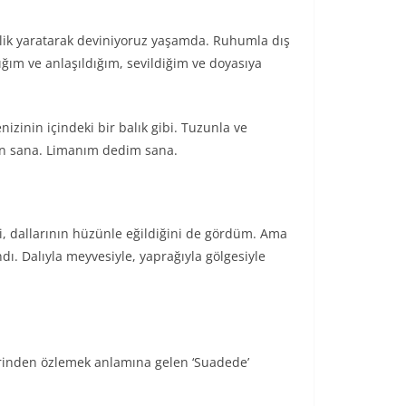
nlik yaratarak deviniyoruz yaşamda. Ruhumla dış
ğım ve anlaşıldığım, sevildiğim ve doyasıya
zinin içindeki bir balık gibi. Tuzunla ve
en sana. Limanım dedim sana.
 dallarının hüzünle eğildiğini de gördüm. Ama
. Dalıyla meyvesiyle, yaprağıyla gölgesiyle
erinden özlemek anlamına gelen ‘Suadede’