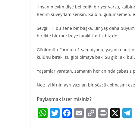
“İnsanın evim diye bellediği bir yer varsa, kalb
Benim süveydam sensin. Kalbin, gülümsemen, el
Sevgili T, bu sene bir başka. Bir yaş daha büyü
birlikte bir mucizeye tanıklık ettik biz de.
Gönlümün Formula-1 şampiyonu, yaşam enerjinin h
külünü bırak; su gibi olmaya bak. Su gibi ak, bulu
Yaşamlar yaratan, zamanın her anında çabasız p
Not: İyi ki’nin ayrı yazılan bir sözcük olmasını 
Paylaşmak ister misiniz?
W
T
F
E
C
Pr
X
h
w
a
m
o
in
at
itt
c
ai
p
t