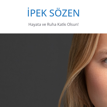
İPEK SÖZEN
Hayata ve Ruha Katkı Olsun!