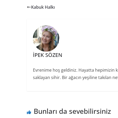
s
er
e
l
y
Kabuk Halkı
A
b
Li
p
o
n
p
o
k
k
İPEK SÖZEN
Evrenime hoş geldiniz. Hayatta hepimizin ku
saklayan sihir. Bir ağacın yeşiline takılan 
Bunları da sevebilirsiniz