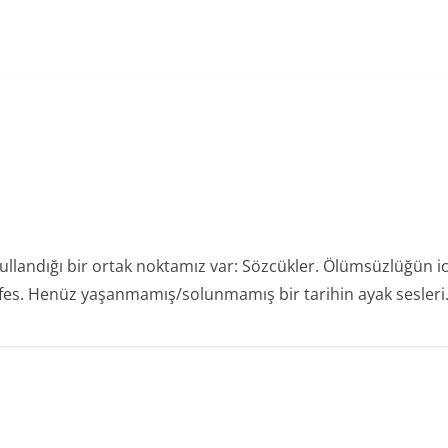
gr
a
m
llandığı bir ortak noktamız var: Sözcükler. Ölümsüzlüğün ica
nefes. Henüz yaşanmamış/solunmamış bir tarihin ayak sesleri. A