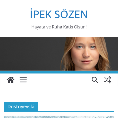
Skip
İPEK SÖZEN
to
content
Hayata ve Ruha Katkı Olsun!
Dostoyevski