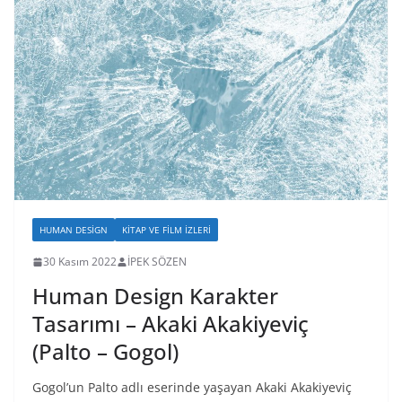
HUMAN DESIGN
KITAP VE FILM İZLERI
30 Kasım 2022
İPEK SÖZEN
Human Design Karakter
Tasarımı – Akaki Akakiyeviç
(Palto – Gogol)
Gogol’un Palto adlı eserinde yaşayan Akaki Akakiyeviç