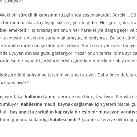
er söylüyor?
Akaki bir
süreklilik kapısının
rüzgârında yaşamaktadır. Sürekli… Sür
 memur olarak çalıştığı sıkıcı iş yerine gider. Her gün -çok sık alt
eklemektedir: İş arkadaşları onun her hareketiyle dalga geçer ve on
anı acımıştır, en son ne zaman ağlamıştır, bilemiyoruz. Bu son cüm
bi karakterinden bu şekilde bahsediyor. Sanki onu yeni yeni tanıyo
çinde uyuyan devasa gücü gösteriyor. Yazar onun tanrısı olma ayrıc
 irade ise bir aynılık içerisinde eriyip giderken minicik bir olay domi
k girdiğini anlıyor ve terzinin yolunu tutuyor. Daha önce defalarc
cak olan nedir?
üşüyor fakat
kalbinin tanımı
derinde ona bir ışık yakıyor. Parayla il
özümlüyor:
Kabilesine maddi kaynak sağlamak için
yeterli olacak g
hali,
başlangıçta zorluğun kapısıyla birleşip bir mutasyon yaratıy
albinin gücünü kullandığı
kabilesi nedir?
Şüphesiz terziye diktirdiği 