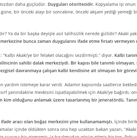
ğımızdan daha güçlüdür.
Duyguları otoritesidir.
Kopyalama işi onun h
 güne, bir önceki alayı bir sonrakine, önceki akşam yediği yemeği b
ır? Ya da bir başka deyişle asıl talihsizlik nerede gizlidir? Akaki 
merkezine bunca zaman duygularını ifade etme fırsatı vermeyen 
albi Akaki’ye bir felaket olacağını sezdirmişti.” diyor.
Kalbi tanım
ilincinin sahibi dalak merkeziydi.
Bir kapısı bile tanımlı olmayan
sezgisel davranmaya çalışan kalbi kendisine ait olmayan bir görev
 yardım istemeye karar verdi. Adamın kapısında saatlerce bekledi. 
sırf yanındakine mevkisini ispatlayabilmek için Akaki’ye bağırdı, 
in kim olduğunu anlamak üzere tasarlanmış bir jeneratördü.
Tanım
 ifade aracı olan boğaz merkezini yine kullanamamıştı.
İçinde biri
lamalar içinde öldükten sonra ona hep uzaktan bakan yazarı, “Akak
ğin suyuna hiç girmemiş, iz bırakmadan göçüp gitmiş bir ten. Pek