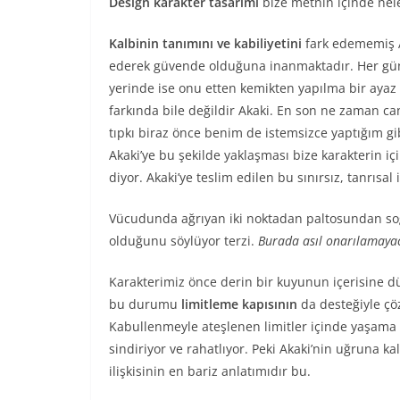
Design karakter tasarımı
bize metnin içinde nel
Kalbinin tanımını ve kabiliyetini
fark edememiş 
ederek güvende olduğuna inanmaktadır. Her gün bir
yerinde ise onu etten kemikten yapılma bir ayaz b
farkında bile değildir Akaki. En son ne zaman c
tıpkı biraz önce benim de istemsizce yaptığım gi
Akaki’ye bu şekilde yaklaşması bize karakterin i
diyor. Akaki’ye teslim edilen bu sınırsız, tanrısal
Vücudunda ağrıyan iki noktadan paltosundan soğu
olduğunu söylüyor terzi.
Burada asıl onarılamaya
Karakterimiz önce derin bir kuyunun içerisine d
bu durumu
limitleme kapısının
da desteğiyle ç
Kabullenmeyle ateşlenen limitler içinde yaşama 
sindiriyor ve rahatlıyor. Peki Akaki’nin uğruna k
ilişkisinin en bariz anlatımıdır bu.