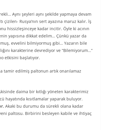
ekli… Aynı şeyleri aynı şekilde yapmaya devam
ı çizilen- Rusya’nın sert ayazına maruz kalır. İş
u hissizleşinceye kadar incitir. Öyle ki acının
lenin yapısına dikkat edelim… Çünkü yazar da
rmuş, evvelini bilmiyormuş gibi… Yazarın bile
alığını karakterine devrediyor ve “Bilemiyorum…”
no etkisini başlatıyor.
a tamir edilmiş paltonun artık onarılamaz
işkisinde daima bir kıtlığı yöneten karakterimiz
ücü hayatında kısıtlamalar yaparak buluyor.
or.
Akaki bu durumu da sürekli olana kadar
yeni paltosu. Birbirini besleyen kabile ve ihtiyaç