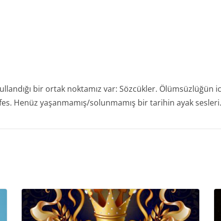
m
llandığı bir ortak noktamız var: Sözcükler. Ölümsüzlüğün ica
nefes. Henüz yaşanmamış/solunmamış bir tarihin ayak sesleri. A