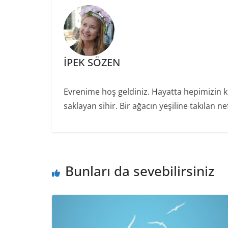
p
o
n
p
o
k
k
İPEK SÖZEN
Evrenime hoş geldiniz. Hayatta hepimizin ku
saklayan sihir. Bir ağacın yeşiline takılan 
Bunları da sevebilirsiniz