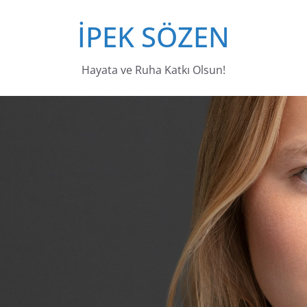
İPEK SÖZEN
Hayata ve Ruha Katkı Olsun!