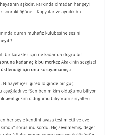
ayatının aşkıdır. Farkında olmadan her şeyi
ir sonraki öğüne… Kopyalar ve aynılık bu
yakınında duran muhafız kulübesine sesini
neydi?
lı
bir karakter için ne kadar da doğru bir
, sonuna kadar açık bu merkez
Akaki’nin sezgisel
i üstlendiği için onu koruyamamıştı.
Nihayet içeri girebildiğinde bir güç
onu aşağıladı ve “Sen benim kim olduğumu biliyor
lı benliği
kim olduğumu biliyorum sinyalleri
ken her şeyle kendini ayaza teslim etti ve eve
i kimdi?” sorusunu sordu. Hiç sevilmemiş, değer
i ya ruhu? Ruhu ondan sonra yaşayan öyküsünün