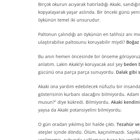
Birçok okurun acıyarak hatırladığı Akaki, sandı
kopyalayarak yaşar aslında. Bir önceki günü yeni
öykünün temel iki unsurudur.
Paltonun çalındığı an öykünün en talihsiz anı mıd
ulaştırabilse paltosunu koruyabilir miydi?
Boğaz 
Bu anın hemen öncesinde bir önseme görüyoruz: “K
anlatım. Lakin Akaki’yi koruyacak asıl şey
beden b
gücünü ona parça parça sunuyordu.
Dalak gibi 
Akaki ona yardım edebilecek nüfuzlu bir insandan
gösterisinin kurbanı olacağını bilmiyordu. Adam 
musun?” diye kükredi. Bilmiyordu.
Akaki kendin
yaysa da Akaki potansiyelini bilmiyordu.
O gün oradan yıkılmış bir halde çıktı.
Tezahür ve
ateşler içinde döndü. Ölüm, kaçınılmazdı. Sayık
verilmemiş, ruhunda çağlamaya hazır bir yenili