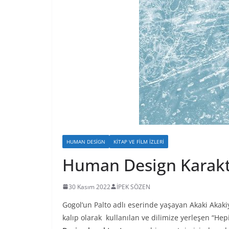
HUMAN DESIGN
KITAP VE FILM İZLERI
Human Design Karakter
30 Kasım 2022
İPEK SÖZEN
Gogol’un Palto adlı eserinde yaşayan Akaki Akak
kalıp olarak kullanılan ve dilimize yerleşen “H