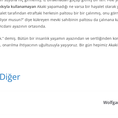
akkıyla kullanamayan
Akaki yapamadığı ne varsa bir hayalet olarak
alet tarafından etraftaki herkesin paltosu bir bir çalınmış, onu 
iliyor musun?” diye kükreyen mevki sahibinin paltosu da çalınana 
vicdani ayazının ortasında.
k.” demiş. Bütün bir insanlık yaşamın ayazından ve sertliğinden ko
onarılma ihtiyacının uğultusuyla yaşıyoruz. Bir gün hepimiz Akaki A
T
Diğer
el
e
gr
Wolfga
a