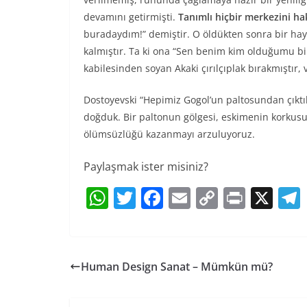
devamını getirmişti.
Tanımlı hiçbir merkezini h
buradaydım!” demiştir. O öldükten sonra bir hay
kalmıştır. Ta ki ona “Sen benim kim olduğumu b
kabilesinden soyan Akaki çırılçıplak bırakmıştır, 
Dostoyevski “Hepimiz Gogol’un paltosundan çıktı
doğduk. Bir paltonun gölgesi, eskimenin korkusu, 
ölümsüzlüğü kazanmayı arzuluyoruz.
Paylaşmak ister misiniz?
W
T
F
E
C
Pr
X
h
w
a
m
o
in
at
itt
c
ai
p
t
s
er
e
l
y
Human Design Sanat – Mümkün mü?
A
b
Li