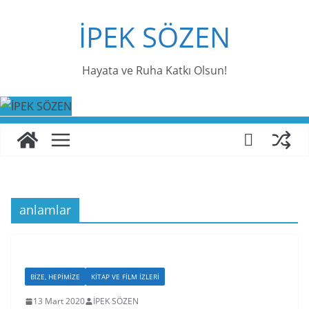
Skip
İPEK SÖZEN
to
content
Hayata ve Ruha Katkı Olsun!
anlamlar
BIZE, HEPIMIZE
KITAP VE FILM İZLERI
13 Mart 2020
İPEK SÖZEN