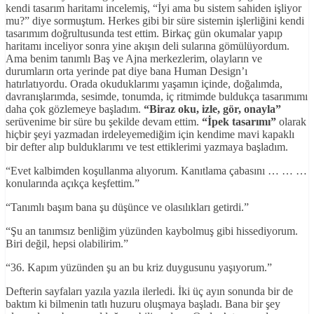
kendi tasarım haritamı incelemiş, “İyi ama bu sistem sahiden işliyor
mu?” diye sormuştum. Herkes gibi bir süre sistemin işlerliğini kendi
tasarımım doğrultusunda test ettim. Birkaç gün okumalar yapıp
haritamı inceliyor sonra yine akışın deli sularına gömülüyordum.
Ama benim tanımlı Baş ve Ajna merkezlerim, olayların ve
durumların orta yerinde pat diye bana Human Design’ı
hatırlatıyordu. Orada okuduklarımı yaşamın içinde, doğalımda,
davranışlarımda, sesimde, tonumda, iç ritmimde buldukça tasarımımı
daha çok gözlemeye başladım.
“Biraz oku, izle, gör, onayla”
serüvenime bir süre bu şekilde devam ettim.
“İpek tasarımı”
olarak
hiçbir şeyi yazmadan irdeleyemediğim için kendime mavi kapaklı
bir defter alıp bulduklarımı ve test ettiklerimi yazmaya başladım.
“Evet kalbimden koşullanma alıyorum. Kanıtlama çabasını … … …
konularında açıkça keşfettim.”
“Tanımlı başım bana şu düşünce ve olasılıkları getirdi.”
“Şu an tanımsız benliğim yüzünden kaybolmuş gibi hissediyorum.
Biri değil, hepsi olabilirim.”
“36. Kapım yüzünden şu an bu kriz duygusunu yaşıyorum.”
Defterin sayfaları yazıla yazıla ilerledi. İki üç ayın sonunda bir de
baktım ki bilmenin tatlı huzuru oluşmaya başladı. Bana bir şey