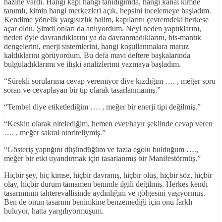
hazine vardı. Hangi kapı hangi tanıdığımda, hangi kanal kimde
tanımlı, kimin hangi merkezleri açık, hepsini incelemeye başladım.
Kendime yönelik yargısızlık halim, kapılarını çevremdeki herkese
açar oldu. Şimdi onları da anlıyordum. Neyi neden yaptıklarını,
neden öyle davrandıklarını ya da davranmadıklarını, his-mantık
dengelerini, enerji sistemlerini, hangi koşullanmalara maruz
kaldıklarını görüyordum. Bu defa mavi deftere başkalarında
bulguladıklarımı ve ilişki analizlerimi yazmaya başladım.
“Sürekli sorularıma cevap veremiyor diye kızdığım …. , meğer soru
soran ve cevaplayan bir tip olarak tasarlanmamış.”
“Tembel diye etiketlediğim …. , meğer bir enerji tipi değilmiş.”
“Keskin olarak nitelediğim, hemen evet/hayır şeklinde cevap veren
…. , meğer sakral otoriteliymiş.”
“Gösteriş yaptığını düşündüğüm ve fazla egolu bulduğum ….,
meğer bir etki uyandırmak için tasarlanmış bir Manifestörmüş.”
Hiçbir şey, hiç kimse, hiçbir davranış, hiçbir oluş, hiçbir söz, hiçbir
olay, hiçbir durum tamamen benimle ilgili değilmiş. Herkes kendi
tasarımının tahterevallisinde aydınlığını ve gölgesini yaşıyormuş.
Ben de onun tasarımı benimkine benzemediği için onu farklı
buluyor, hatta yargılıyormuşum.