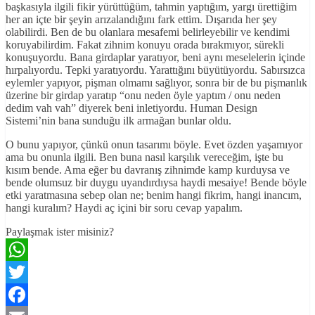
başkasıyla ilgili fikir yürüttüğüm, tahmin yaptığım, yargı ürettiğim
her an içte bir şeyin arızalandığını fark ettim. Dışarıda her şey
olabilirdi. Ben de bu olanlara mesafemi belirleyebilir ve kendimi
koruyabilirdim. Fakat zihnim konuyu orada bırakmıyor, sürekli
konuşuyordu. Bana girdaplar yaratıyor, beni aynı meselelerin içinde
hırpalıyordu. Tepki yaratıyordu. Yarattığını büyütüyordu. Sabırsızca
eylemler yapıyor, pişman olmamı sağlıyor, sonra bir de bu pişmanlık
üzerine bir girdap yaratıp “onu neden öyle yaptım / onu neden
dedim vah vah” diyerek beni inletiyordu. Human Design
Sistemi’nin bana sunduğu ilk armağan bunlar oldu.
O bunu yapıyor, çünkü onun tasarımı böyle. Evet özden yaşamıyor
ama bu onunla ilgili. Ben buna nasıl karşılık vereceğim, işte bu
kısım bende. Ama eğer bu davranış zihnimde kamp kurduysa ve
bende olumsuz bir duygu uyandırdıysa haydi mesaiye! Bende böyle
etki yaratmasına sebep olan ne; benim hangi fikrim, hangi inancım,
hangi kuralım? Haydi aç içini bir soru cevap yapalım.
Paylaşmak ister misiniz?
WhatsApp
Twitter