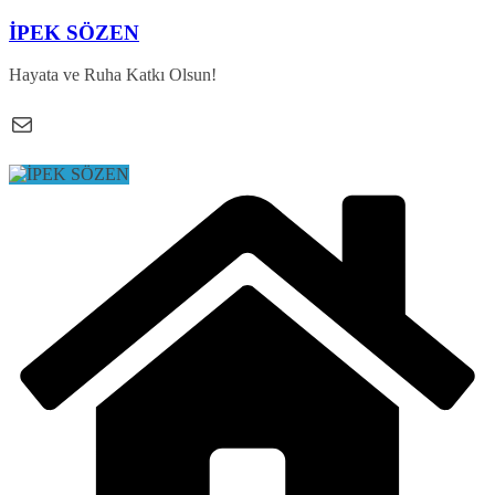
Skip
İPEK SÖZEN
to
content
Hayata ve Ruha Katkı Olsun!
E-posta