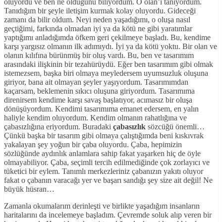
oluyordu ve ben ne olduğunu biliyordum. O olan’ı tanıyordum.
Tanıdığım bir şeyle iletişim kurmak kolay oluyordu. Gideceği
zamanı da bilir oldum. Neyi neden yaşadığımı, o oluşa nasıl
geçtiğimi, farkında olmadan iyi ya da kötü ne gibi yaratımlar
yaptığımı anladığımda öfkem geri çekilmeye başladı. Bu, kendime
karşı yargısız olmanın ilk adımıydı. İyi ya da kötü yoktu. Bir olan ve
olanın kılıfına bürünmüş bir oluş vardı. Bu, ben ve tasarımım
arasındaki ilişkinin bir tezahürüydü. Eğer ben tasarımım gibi olmak
istemezsem, başka biri olmaya meyledersem uyumsuzluk oluşuna
giriyor, bana ait olmayan şeyler yaşıyordum. Tasarımımdan
kaçarsam, beklemenin sıkıcı oluşuna giriyordum. Tasarımıma
direnirsem kendime karşı savaş başlatıyor, acımasız bir oluşa
dönüşüyordum. Kendimi tasarımıma emanet edersem, en yalın
haliyle kendim oluyordum. Kendim olmanın rahatlığına ve
çabasızlığına eriyordum. Buradaki
çabasızlık
sözcüğü önemli…
Çünkü başka bir tasarım gibi olmaya çalıştığımda beni kıskıvrak
yakalayan şey yoğun bir çaba oluyordu. Çaba, hepimizin
sözlüğünde aydınlık anlamlara sahip fakat yaşarken hiç de öyle
olmayabiliyor. Çaba, seçimli tercih edilmediğinde çok zorlayıcı ve
tüketici bir eylem. Tanımlı merkezleriniz çabanızın yakıtı oluyor
fakat o çabanın varacağı yer ve başarı sandığı şey size ait değil! Ne
büyük hüsran…
Zamanla okumalarım derinleşti ve birlikte yaşadığım insanların
haritalarını da incelemeye başladım. Çevremde soluk alıp veren bir