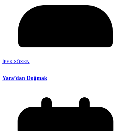
İPEK SÖZEN
Yara’dan Doğmak