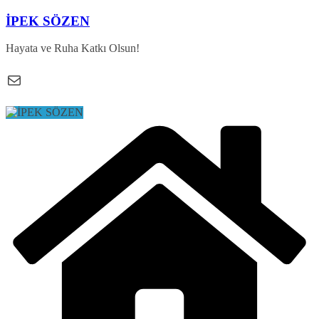
Skip
İPEK SÖZEN
to
content
Hayata ve Ruha Katkı Olsun!
E-posta