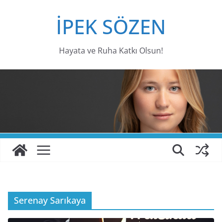
Skip
İPEK SÖZEN
to
content
Hayata ve Ruha Katkı Olsun!
Serenay Sarıkaya