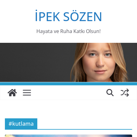
Skip
İPEK SÖZEN
to
content
Hayata ve Ruha Katkı Olsun!
#kutlama