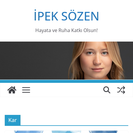
Skip
İPEK SÖZEN
to
content
Hayata ve Ruha Katkı Olsun!
Kar