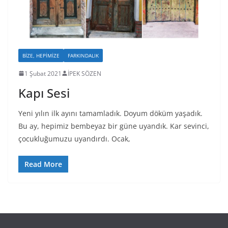
BIZE, HEPIMIZE
FARKINDALIK
1 Şubat 2021
İPEK SÖZEN
Kapı Sesi
Yeni yılın ilk ayını tamamladık. Doyum döküm yaşadık.
Bu ay, hepimiz bembeyaz bir güne uyandık. Kar sevinci,
çocukluğumuzu uyandırdı. Ocak,
Read More