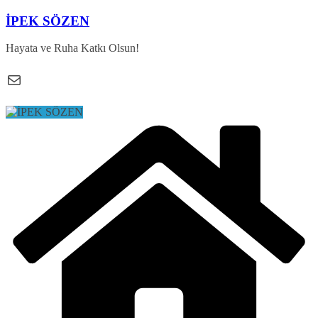
Skip
İPEK SÖZEN
to
content
Hayata ve Ruha Katkı Olsun!
E-posta