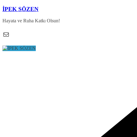
Skip
İPEK SÖZEN
to
content
Hayata ve Ruha Katkı Olsun!
E-posta