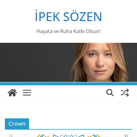
Skip
İPEK SÖZEN
to
content
Hayata ve Ruha Katkı Olsun!
Crown