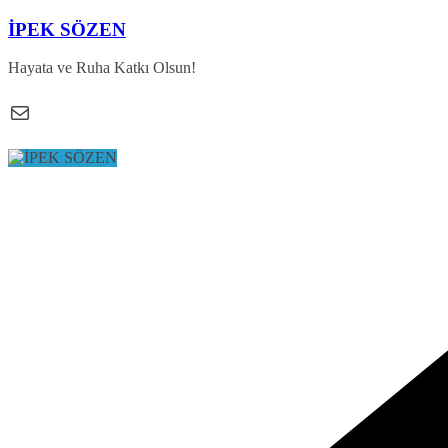
Skip
İPEK SÖZEN
to
content
Hayata ve Ruha Katkı Olsun!
E-posta